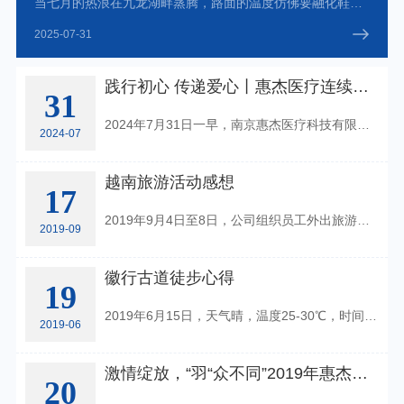
当七月的热浪在九龙湖畔蒸腾，路面的温度仿佛要融化鞋底，每一口呼吸都裹挟着灼热的气流——九龙湖徒步活动，我们却迎着三伏天最烈的日头，扛起了团队的旗帜。
2025-07-31
践行初心 传递爱心丨惠杰医疗连续十余年开展无偿献血活动
31
2024年7月31日一早，南京惠杰医疗科技有限公司又一次举办了“无偿献血践初心”志愿活动，我们统一身着“活力黄”上衣，在南京红十字血液中心机采科挽袖献血，以实际行动助力无偿献血公益事业。
2024-07
越南旅游活动感想
17
2019年9月4日至8日，公司组织员工外出旅游，放下繁忙的工作让大家全身心的放松一下，此次旅游目的地越南芽庄，海滨沙滩一望无际，幼滑的白沙，潮平水清，海底千姿百态的珊瑚，素有美名东方小“马尔代夫”之称。
2019-09
徽行古道徒步心得
19
2019年6月15日，天气晴，温度25-30℃，时间下午两点，一天中太阳最晒，温度最高的时候，南京惠杰医疗的小伙伴们开始了此次“毅路有你，行知皆宜，携手并进，共创未来”的徽行古道徒步活动团建之旅！
2019-06
激情绽放，“羽“众不同”2019年惠杰医疗羽毛球友谊赛
20