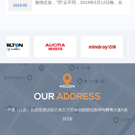
激情绽放，“羽”众不同，2019年5月12日晚，在南京永年体育馆举办了惠杰医疗羽毛球友谊赛；本次比赛分为男单、女单两项，全部采取的是三局两胜制，每个单项通过淘汰依次决出比赛名次，最后产生男、女单打冠军各一名，以抽签的形式来选择对手。
2019-05
中国（江苏）自由贸易试验区南京片区研创园团结路99号孵鹰大厦A座
313室